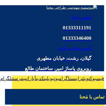
تماس با ما:
01333311191
01333346400
آدرس دفتر مرکزی
گیلان، رشت، خیابان مطهری
روبروی پاساژ امیر، ساختمان طالع
فیسبوک
تویئتر
اینستاگرام
یوتیوب
لینکدین
آپارات
پینترست
تلگرام
تماس با مَحنا