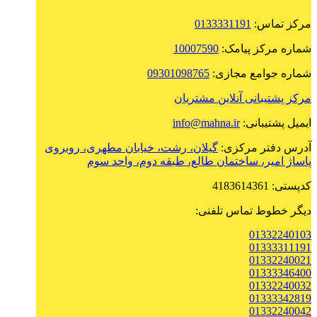
مرکز تماس:
0133331191
شماره مرکز پیامک:
10007590
شماره جوامع مجازی:
09301098765
مرکز پشتیبانی آنلاین مشتریان
ایمیل پشتیبانی:
info@mahna.ir
آدرس دفتر مرکزی:
گیلان، رشت، خیابان مطهری، روبروی
پاساژ امیر، ساختمان طالع، طبقه دوم، واحد سوم
کدپستی: 4183614361
دیگر خطوط تماس تلفنی:
01332240103
01333311191
01332240021
01333346400
01332240032
01333342819
01332240042