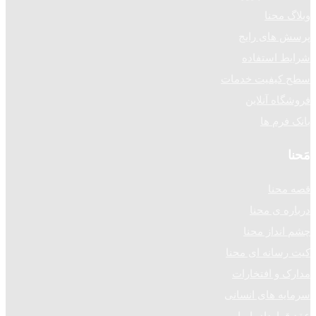
وبلاگ محنا
پرسش های رایج
شرایط استفاده
سطح کیفیت خدمات
فروشگاه آنلاین
بانک فرم ها
مَحنا
قصه محنا
درباره ی محنا
چشم انداز محنا
کیت رسانه ای محنا
مدارک و افتخارات
سرمایه های انسانی
عقد قرارداد با ما