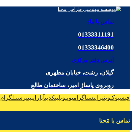
تماس با ما:
01333311191
01333346400
آدرس دفتر مرکزی
گیلان، رشت، خیابان مطهری
روبروی پاساژ امیر، ساختمان طالع
فیسبوک
تویئتر
اینستاگرام
یوتیوب
لینکدین
آپارات
پینترست
تلگرام
تماس با مَحنا