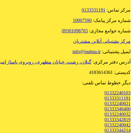
مرکز تماس:
0133331191
شماره مرکز پیامک:
10007590
شماره جوامع مجازی:
09301098765
مرکز پشتیبانی آنلاین مشتریان
ایمیل پشتیبانی:
info@mahna.ir
آدرس دفتر مرکزی:
گیلان، رشت، خیابان مطهری، روبروی پاساژ امی
کدپستی: 4183614361
دیگر خطوط تماس تلفنی:
01332240103
01333311191
01332240021
01333346400
01332240032
01333342819
01332240042
01333344214