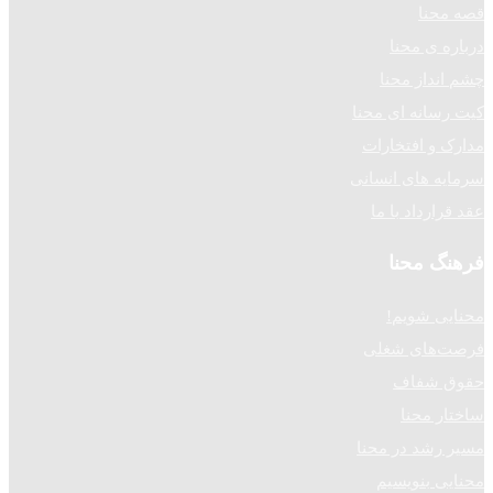
قصه محنا
درباره ی محنا
چشم انداز محنا
کیت رسانه ای محنا
مدارک و افتخارات
سرمایه های انسانی
عقد قرارداد با ما
فرهنگ محنا
محنایی شویم!
فرصت‌های شغلی
حقوق شفاف
ساختار محنا
مسیر رشد در محنا
محنایی بنویسیم