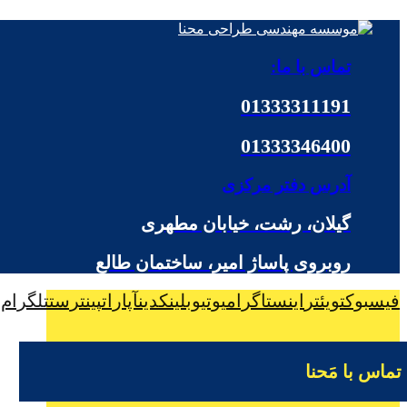
تماس با ما:
01333311191
01333346400
آدرس دفتر مرکزی
گیلان، رشت، خیابان مطهری
روبروی پاساژ امیر، ساختمان طالع
فیسبوک
تویئتر
اینستاگرام
یوتیوب
لینکدین
آپارات
پینترست
تلگرام
تماس با مَحنا