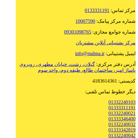
مرکز تماس:
0133331191
شماره مرکز پیامک:
10007590
شماره جوامع مجازی:
09301098765
مرکز پشتیبانی آنلاین مشتریان
ایمیل پشتیبانی:
info@mahna.ir
آدرس دفتر مرکزی:
گیلان، رشت، خیابان مطهری، روبروی
پاساژ امیر، ساختمان طالع، طبقه دوم، واحد سوم
کدپستی: 4183614361
دیگر خطوط تماس تلفنی:
01332240103
01333311191
01332240021
01333346400
01332240032
01333342819
01332240042