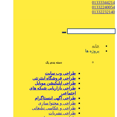
01333344214
01332240054
01332232140
خانه
پروژه ها
دسته بندی یک
طراحی وب سایت
طراحی فروشگاه اینترنتی
طراحی اپلیکیشن موبایل
طراحی بازاریابی شبکه های
اجتماعی
طراحی آگهی اینستاگرام
طراحی و محتوا سازی
طراحی و عکاسی تبلیغاتی
طراحی نشریات