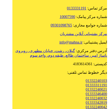
مرکز تماس:
0133331191
شماره مرکز پیامک:
10007590
شماره جوامع مجازی:
09301098765
مرکز پشتیبانی آنلاین مشتریان
ایمیل پشتیبانی:
info@mahna.ir
آدرس دفتر مرکزی:
گیلان، رشت، خیابان مطهری، روبروی
پاساژ امیر، ساختمان طالع، طبقه دوم، واحد سوم
کدپستی: 4183614361
دیگر خطوط تماس تلفنی:
01332240103
01333311191
01332240021
01333346400
01332240032
01333342819
01332240042