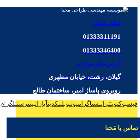
تماس با ما:
01333311191
01333346400
آدرس دفتر مرکزی
گیلان، رشت، خیابان مطهری
روبروی پاساژ امیر، ساختمان طالع
فیسبوک
تویئتر
اینستاگرام
یوتیوب
لینکدین
آپارات
پینترست
تلگرام
تماس با مَحنا