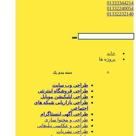
01333344214
01332240054
01332232140
خانه
پروژه ها
دسته بندی یک
طراحی وب سایت
طراحی فروشگاه اینترنتی
طراحی اپلیکیشن موبایل
طراحی بازاریابی شبکه های
اجتماعی
طراحی آگهی اینستاگرام
طراحی و محتوا سازی
طراحی و عکاسی تبلیغاتی
طراحی نشریات