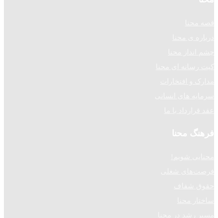
قصه محنا
درباره ی محنا
چشم انداز محنا
کیت رسانه ای محنا
مدارک و افتخارات
سرمایه های انسانی
عقد قرارداد با ما
فرهنگ محنا
محنایی شویم!
فرصت‌های شغلی
حقوق شفاف
ساختار محنا
مسیر رشد در محنا