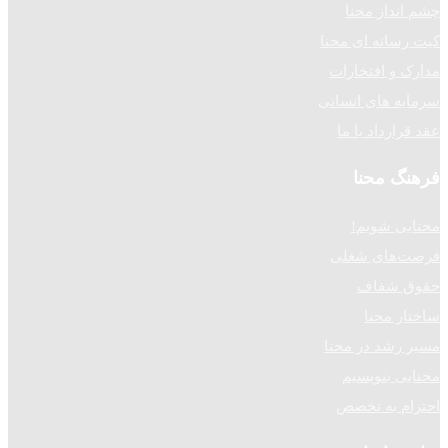
چشم انداز محنا
کیت رسانه ای محنا
مدارک و افتخارات
سرمایه های انسانی
عقد قرارداد با ما
فرهنگ محنا
محنایی شویم!
فرصت‌های شغلی
حقوق شفاف
ساختار محنا
مسیر رشد در محنا
محنایی بنویسیم
احترام به تخصص