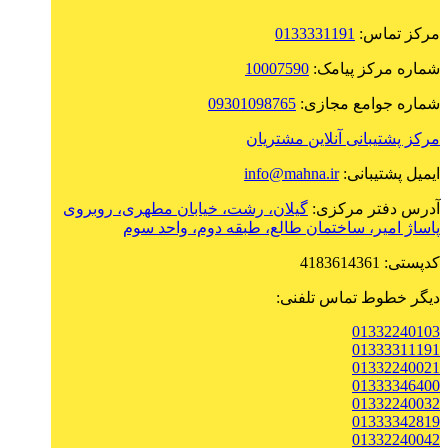
مرکز تماس:
0133331191
شماره مرکز پیامک:
10007590
شماره جوامع مجازی:
09301098765
مرکز پشتیبانی آنلاین مشتریان
ایمیل پشتیبانی:
info@mahna.ir
آدرس دفتر مرکزی:
گیلان، رشت، خیابان مطهری، روبروی
پاساژ امیر، ساختمان طالع، طبقه دوم، واحد سوم
کدپستی: 4183614361
دیگر خطوط تماس تلفنی:
01332240103
01333311191
01332240021
01333346400
01332240032
01333342819
01332240042