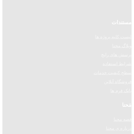
مستندات
لیست کلیه پروژه ها
وبلاگ محنا
پرسش های رایج
شرایط استفاده
سطح کیفیت خدمات
فروشگاه آنلاین
بانک فرم ها
مَحنا
قصه محنا
درباره ی محنا