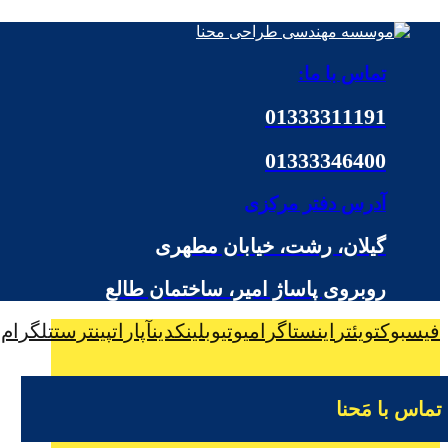
تماس با ما:
01333311191
01333346400
آدرس دفتر مرکزی
گیلان، رشت، خیابان مطهری
روبروی پاساژ امیر، ساختمان طالع
فیسبوک
تویئتر
اینستاگرام
یوتیوب
لینکدین
آپارات
پینترست
تلگرام
تماس با مَحنا