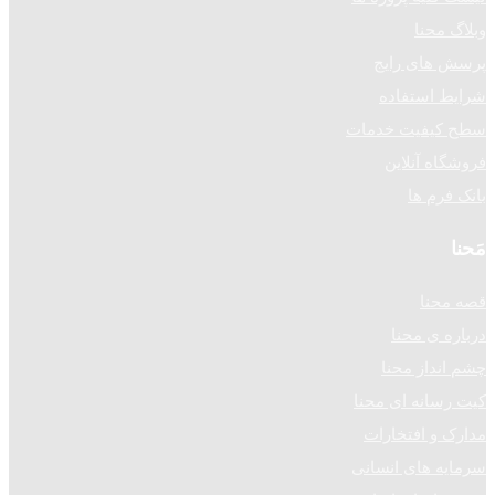
وبلاگ محنا
پرسش های رایج
شرایط استفاده
سطح کیفیت خدمات
فروشگاه آنلاین
بانک فرم ها
مَحنا
قصه محنا
درباره ی محنا
چشم انداز محنا
کیت رسانه ای محنا
مدارک و افتخارات
سرمایه های انسانی