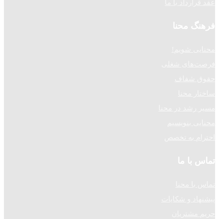
عقد قرارداد با ما
فرهنگ محنا
محنایی شویم!
فرصت‌های شغلی
حقوق شفاف
ساختار محنا
مسیر رشد در محنا
محنایی بنویسیم
احترام به تخصص
تماس با ما
تماس با محنا
پیشنهاد و شکایات
حریم مشتریان