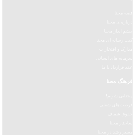
قصه محنا
درباره ی محنا
چشم انداز محنا
کیت رسانه ای محنا
مدارک و افتخارات
سرمایه های انسانی
عقد قرارداد با ما
فرهنگ محنا
محنایی شویم!
فرصت‌های شغلی
حقوق شفاف
ساختار محنا
مسیر رشد در محنا