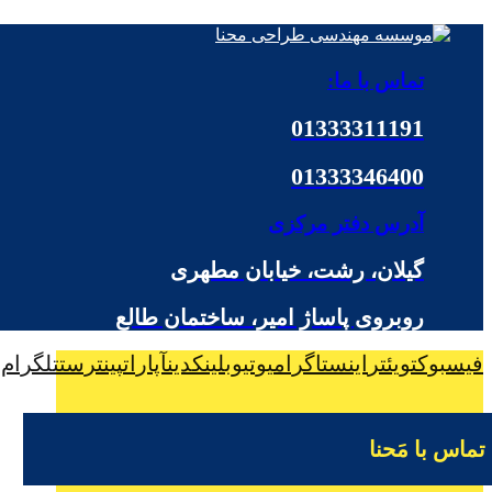
تماس با ما:
01333311191
01333346400
آدرس دفتر مرکزی
گیلان، رشت، خیابان مطهری
روبروی پاساژ امیر، ساختمان طالع
فیسبوک
تویئتر
اینستاگرام
یوتیوب
لینکدین
آپارات
پینترست
تلگرام
تماس با مَحنا