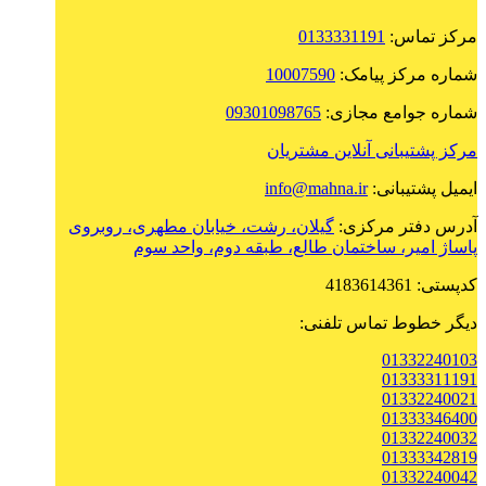
مرکز تماس:
0133331191
شماره مرکز پیامک:
10007590
شماره جوامع مجازی:
09301098765
مرکز پشتیبانی آنلاین مشتریان
ایمیل پشتیبانی:
info@mahna.ir
آدرس دفتر مرکزی:
گیلان، رشت، خیابان مطهری، روبروی
پاساژ امیر، ساختمان طالع، طبقه دوم، واحد سوم
کدپستی: 4183614361
دیگر خطوط تماس تلفنی:
01332240103
01333311191
01332240021
01333346400
01332240032
01333342819
01332240042