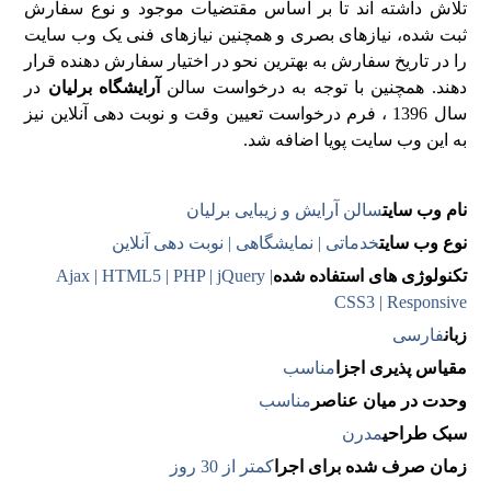
تلاش داشته اند تا بر اساس مقتضیات موجود و نوع سفارش
ثبت شده، نیازهای بصری و همچنین نیازهای فنی یک وب سایت
را در تاریخ سفارش به بهترین نحو در اختیار سفارش دهنده قرار
دهند. همچنین با توجه به درخواست سالن
آرایشگاه برلیان
در
سال 1396 ، فرم درخواست تعیین وقت و نوبت دهی آنلاین نیز
به این وب سایت پویا اضافه شد.
نام وب سایت
سالن آرایش و زیبایی برلیان
نوع وب سایت
خدماتی | نمایشگاهی | نوبت دهی آنلاین
تکنولوژی های استفاده شده
Ajax | HTML5 | PHP | jQuery |
CSS3 | Responsive
زبان
فارسی
مقیاس پذیری اجزا
مناسب
وحدت در میان عناصر
مناسب
سبک طراحی
مدرن
زمان صرف شده برای اجرا
کمتر از 30 روز