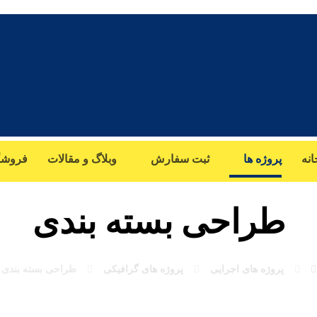
تماس با ما:
01333311191
01333346400
انه
پروژه ها
ثبت سفارش
وبلاگ و مقالات
فروشگ
طراحی بسته بندی
پروژه های اجرایی
پروژه های گرافیکی
طراحی بسته بندی